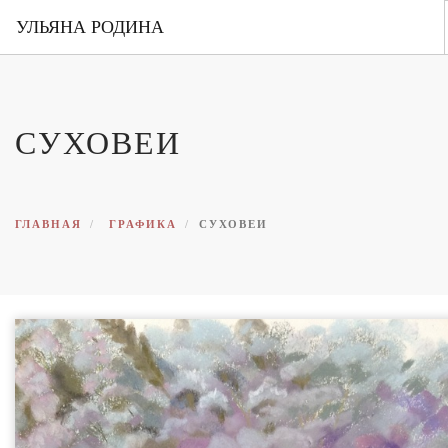
УЛЬЯНА РОДИНА
ГЛАВНАЯ
ОБО МНЕ
СУХОВЕИ
ПОРТФОЛИО
ВЫСТАВКИ
КОНТАКТЫ
ГЛАВНАЯ
ГРАФИКА
СУХОВЕИ