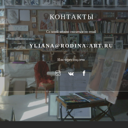
КОНТАКТЫ
Со мной можно связаться по email
YLIANA@RODINA-ART.RU
Или через соц.сети