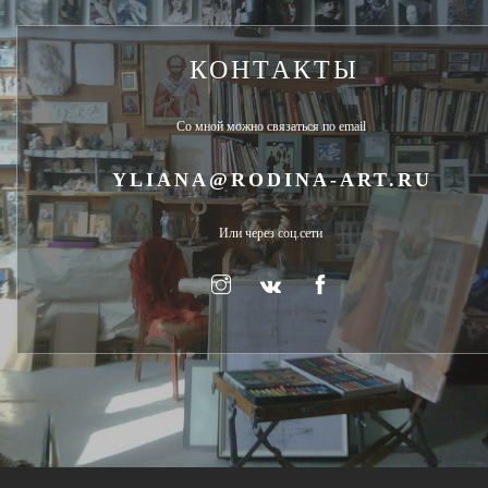
КОНТАКТЫ
Со мной можно связаться по email
YLIANA@RODINA-ART.RU
Или через соц.сети