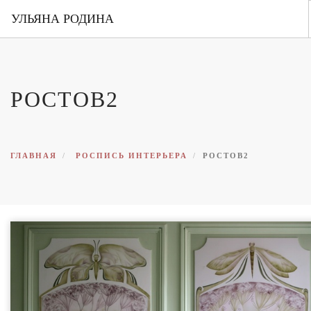
УЛЬЯНА РОДИНА
ГЛАВНАЯ
ОБО МНЕ
РОСТОВ2
ПОРТФОЛИО
ВЫСТАВКИ
КОНТАКТЫ
ГЛАВНАЯ
РОСПИСЬ ИНТЕРЬЕРА
РОСТОВ2