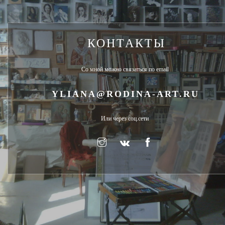
КОНТАКТЫ
Со мной можно связаться по email
YLIANA@RODINA-ART.RU
Или через соц.сети