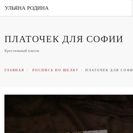
УЛЬЯНА РОДИНА
ГЛАВНАЯ
ПЛАТОЧЕК ДЛЯ СОФИИ
ОБО МНЕ
ПОРТФОЛИО
Крестильный платок
ВЫСТАВКИ
КОНТАКТЫ
ГЛАВНАЯ
РОСПИСЬ ПО ШЕЛКУ
ПЛАТОЧЕК ДЛЯ СОФ