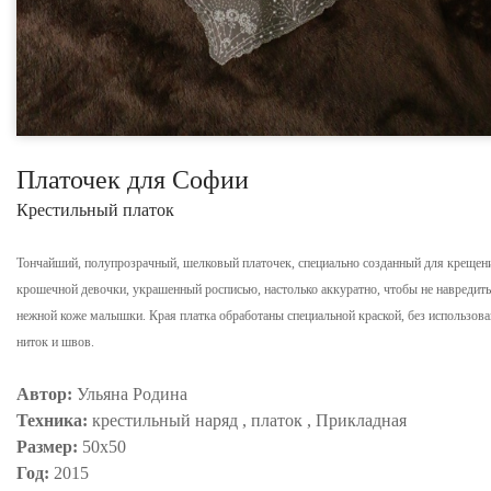
Платочек для Софии
Крестильный платок
Тончайший, полупрозрачный, шелковый платочек, специально созданный для крещен
крошечной девочки, украшенный росписью, настолько аккуратно, чтобы не навредить
нежной коже малышки. Края платка обработаны специальной краской, без использов
ниток и швов.
Автор:
Ульяна Родина
Техника:
крестильный наряд , платок , Прикладная
Размер:
50х50
Год:
2015