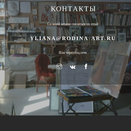
КОНТАКТЫ
Со мной можно связаться по email
YLIANA@RODINA-ART.RU
Или через соц.сети