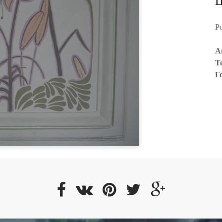
Р
А
Т
Г