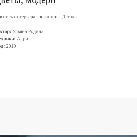
оспись интерьера гостиницы. Деталь.
втор:
Ульяна Родина
ехника:
Акрил
од:
2010