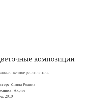
цветочные композиции
удожественное решение зала.
втор:
Ульяна Родина
ехника:
Акрил
од:
2010