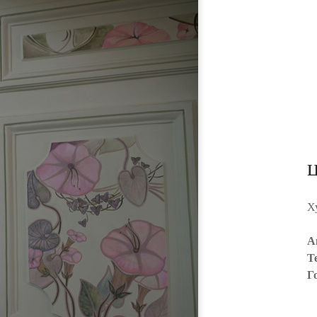
Х
А
Т
Г