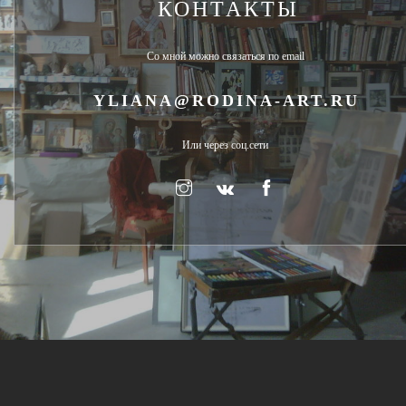
КОНТАКТЫ
Со мной можно связаться по email
YLIANA@RODINA-ART.RU
Или через соц.сети